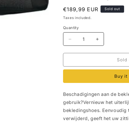
o
Regular
€189,99 EUR
Sold out
n
price
Taxes included.
Quantity
Decrease
Increase
quantity
quantity
for
for
Volkswagen
Volkswagen
Sold 
-
-
Transporter
Transporter
Buy it
-
-
Zit
Zit
en
en
Beschadigingen aan de bekle
rug
rug
bekleding
bekleding
gebruik?Vernieuw het uiterl
-
-
bekledingshoes. Eenvoudig 
Double
Double
verwijderd, geeft het uw zit
grid
grid
-
-