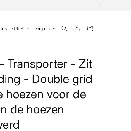
Log
L
Cart
Netherlands | EUR €
English
in
a
n
g
 Transporter - Zit
u
a
ding - Double grid
g
e
se hoezen voor de
een de hoezen
verd