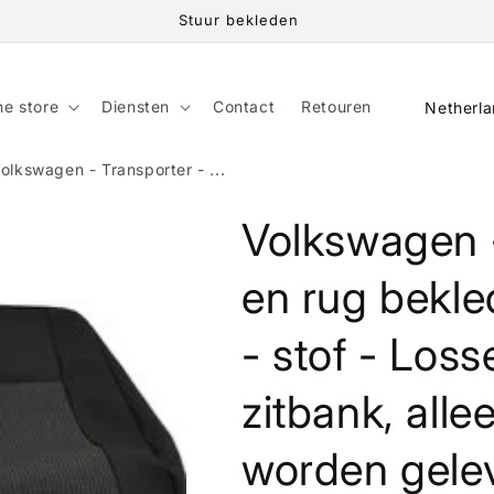
Stuur bekleden
C
ne store
Diensten
Contact
Retouren
o
u
olkswagen - Transporter - ...
n
Volkswagen -
t
r
en rug bekle
y
/
- stof - Los
r
zitbank, all
e
g
worden gele
i