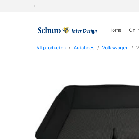
Skip to
content
Home
Onli
All producten
/
Autohoes
/
Volkswagen
/
V
Skip to
product
information