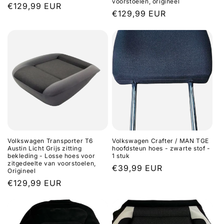
voorstoelen, origineel
Normale
€129,99 EUR
Normale
€129,99 EUR
prijs
prijs
Volkswagen Transporter T6
Volkswagen Crafter / MAN TGE
Austin Licht Grijs zitting
hoofdsteun hoes - zwarte stof -
bekleding - Losse hoes voor
1 stuk
zitgedeelte van voorstoelen,
Normale
€39,99 EUR
Origineel
prijs
Normale
€129,99 EUR
prijs