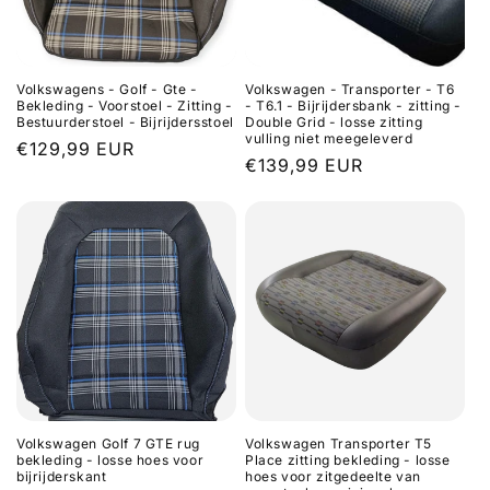
Volkswagens - Golf - Gte -
Volkswagen - Transporter - T6
Bekleding - Voorstoel - Zitting -
- T6.1 - Bijrijdersbank - zitting -
Bestuurderstoel - Bijrijdersstoel
Double Grid - losse zitting
vulling niet meegeleverd
Normale
€129,99 EUR
Normale
€139,99 EUR
prijs
prijs
Volkswagen Golf 7 GTE rug
Volkswagen Transporter T5
bekleding - losse hoes voor
Place zitting bekleding - losse
bijrijderskant
hoes voor zitgedeelte van