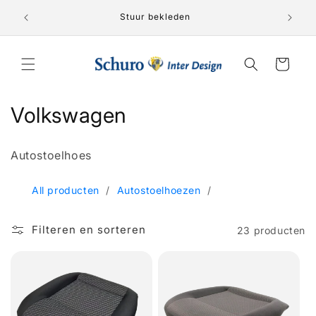
Meteen
Lederen 
naar de
nden!
Stuur bekleden
content
Winkelwagen
C
Volkswagen
o
Autostoelhoes
l
l
All producten
/
Autostoelhoezen
/
e
Filteren en sorteren
23 producten
c
t
i