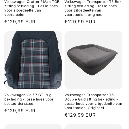
Volkswagen Crafter / Man TGE
Volkswagen Transporter T5 Box
zitting bekleding - Losse hoes
zitting bekleding - losse hoes
voor zitgedeelte van
voor zitgedeelte van
voorstoelen
voorstoelen, origineel
Normale
€129,99 EUR
Normale
€129,99 EUR
prijs
prijs
Volkswagen Golf 7 GTI rug
Volkswagen Transporter T6
bekleding - losse hoes voor
Double Grid ztting bekleding -
bestuurdersstoel
Losse hoes voor zitgedeelte van
voorstoelen, Origineel
Normale
€129,99 EUR
Normale
€129,99 EUR
prijs
prijs