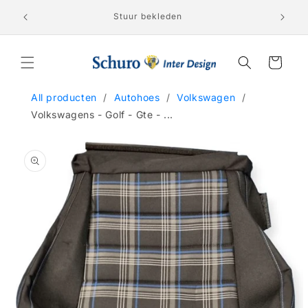
Meteen
Lederen 
naar de
nden!
Stuur bekleden
content
Winkelwagen
All producten
/
Autohoes
/
Volkswagen
/
Volkswagens - Golf - Gte - ...
a direct naar
roductinformatie