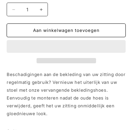
Aantal
Aantal
verlagen
verhogen
voor
voor
Volkswagens
Volkswagens
Aan winkelwagen toevoegen
-
-
Golf
Golf
-
-
Gte
Gte
-
-
Bekleding
Bekleding
-
-
Beschadigingen aan de bekleding van uw zitting door
Voorstoel
Voorstoel
regelmatig gebruik? Vernieuw het uiterlijk van uw
-
-
stoel met onze vervangende bekledingshoes.
Zitting
Zitting
-
-
Eenvoudig te monteren nadat de oude hoes is
Bestuurderstoel
Bestuurderstoel
verwijderd, geeft het uw zitting onmiddellijk een
-
-
gloednieuwe look.
Bijrijdersstoel
Bijrijdersstoel