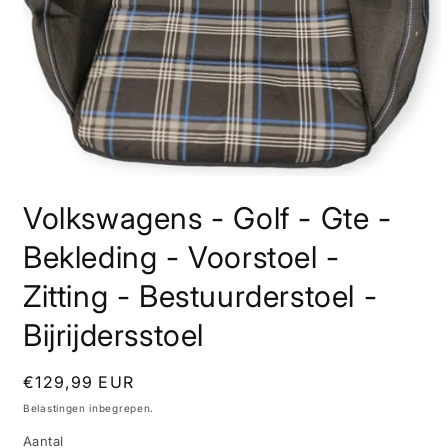
Media
1
Volkswagens - Golf - Gte -
openen
in
modaal
Bekleding - Voorstoel -
Zitting - Bestuurderstoel -
Bijrijdersstoel
Normale
€129,99 EUR
prijs
Belastingen inbegrepen.
Aantal