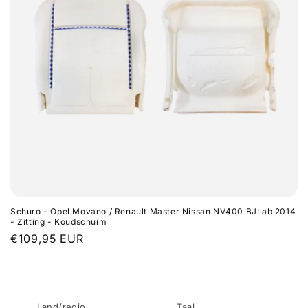
e
:
Schuro - Opel Movano / Renault Master Nissan NV400 BJ: ab 2014
- Zitting - Koudschuim
Normale
€109,95 EUR
prijs
Land/regio
Taal