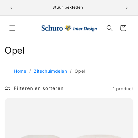
Meteen
Lederen 
naar de
nden!
Stuur bekleden
content
Winkelwagen
C
Opel
o
l
Home
/
Zitschuimdelen
/
Opel
l
Filteren en sorteren
1 product
e
c
t
i