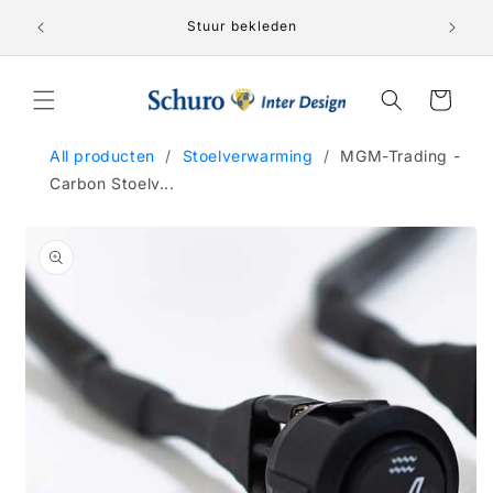
Meteen
Lederen 
naar de
nden!
Stuur bekleden
content
Winkelwagen
All producten
/
Stoelverwarming
/
MGM-Trading -
Carbon Stoelv...
a direct naar
roductinformatie