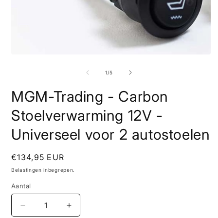
M
Media
2
1
o
openen
van
1
/
5
i
in
m
modaal
MGM-Trading - Carbon
Stoelverwarming 12V -
Universeel voor 2 autostoelen
Normale
€134,95 EUR
prijs
Belastingen inbegrepen.
Aantal
Aantal
Aantal