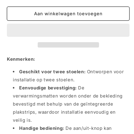
verlagen
verhogen
voor
voor
MGM-
MGM-
Aan winkelwagen toevoegen
Trading
Trading
-
-
Carbon
Carbon
Stoelverwarming
Stoelverwarming
12V
12V
-
-
Universeel
Universeel
Kenmerken:
voor
voor
2
2
Geschikt voor twee stoelen:
Ontworpen voor
autostoelen
autostoelen
installatie op twee stoelen.
Eenvoudige bevestiging:
De
verwarmingsmatten worden onder de bekleding
bevestigd met behulp van de geïntegreerde
plakstrips, waardoor installatie eenvoudig en
veilig is.
Handige bediening:
De aan/uit-knop kan