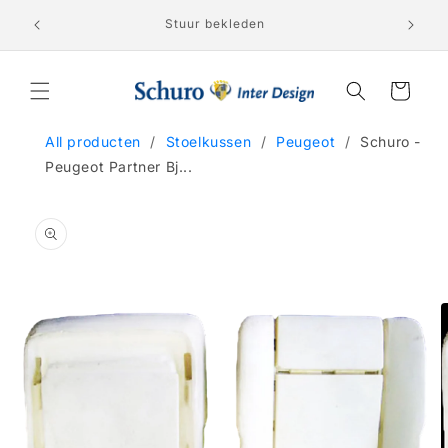
Skip to
Lederen 
nden!
Stuur bekleden
content
Cart
All producten
/
Stoelkussen
/
Peugeot
/
Schuro -
Peugeot Partner Bj...
Skip to
product
information