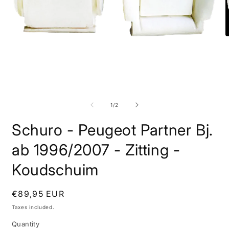
O
m
2
i
m
Open
media
1
of
1
/
2
in
modal
Schuro - Peugeot Partner Bj.
ab 1996/2007 - Zitting -
Koudschuim
Regular
€89,95 EUR
price
Taxes included.
Quantity