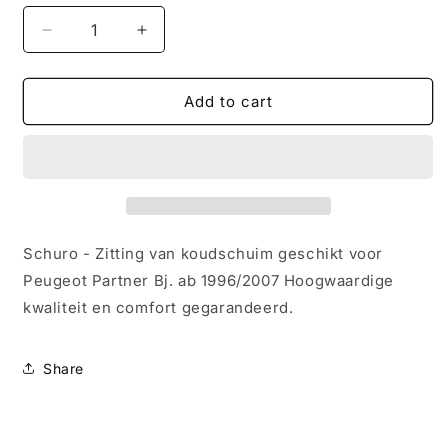
Decrease
Increase
quantity
quantity
for
for
Schuro
Schuro
Add to cart
-
-
Peugeot
Peugeot
Partner
Partner
Bj.
Bj.
ab
ab
1996/2007
1996/2007
-
-
Schuro - Zitting van koudschuim geschikt voor
Zitting
Zitting
Peugeot Partner Bj. ab 1996/2007 Hoogwaardige
-
-
kwaliteit en comfort gegarandeerd.
Koudschuim
Koudschuim
Share