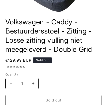
Open
media
Volkswagen - Caddy -
1
in
modal
Bestuurdersstoel - Zitting -
Losse zitting vulling niet
meegeleverd - Double Grid
Regular
€129,99 EUR
Sold out
price
Taxes included.
Quantity
Decrease
Increase
quantity
quantity
for
for
Volkswagen
Volkswagen
Sold out