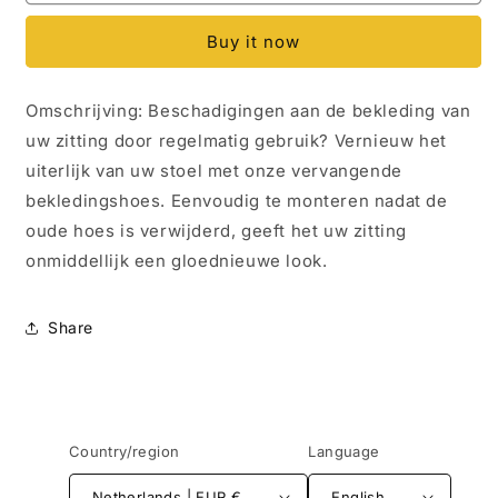
-
-
Caddy
Caddy
Buy it now
-
-
Bestuurdersstoel
Bestuurdersstoel
-
-
Omschrijving: Beschadigingen aan de bekleding van
Zitting
Zitting
uw zitting door regelmatig gebruik? Vernieuw het
-
-
Losse
Losse
uiterlijk van uw stoel met onze vervangende
zitting
zitting
bekledingshoes. Eenvoudig te monteren nadat de
vulling
vulling
oude hoes is verwijderd, geeft het uw zitting
niet
niet
meegeleverd
meegeleverd
onmiddellijk een gloednieuwe look.
-
-
Double
Double
Grid
Grid
Share
Country/region
Language
Netherlands | EUR €
English