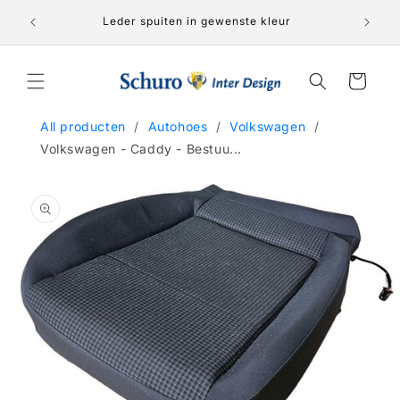
Skip to
Leder spuiten in gewenste kleur
content
Cart
All producten
/
Autohoes
/
Volkswagen
/
Volkswagen - Caddy - Bestuu...
Skip to
product
information