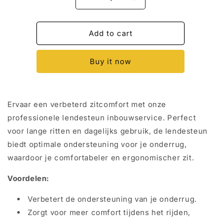
Decrease
Increase
quantity
quantity
for
for
Lendesteun
Lendesteun
Add to cart
Inbouw
Inbouw
voor
voor
Buy it now
Autostoelen
Autostoelen
-
-
Verbeter
Verbeter
Je
Je
Ervaar een verbeterd zitcomfort met onze
Zitcomfort
Zitcomfort
professionele lendesteun inbouwservice. Perfect
voor lange ritten en dagelijks gebruik, de lendesteun
biedt optimale ondersteuning voor je onderrug,
waardoor je comfortabeler en ergonomischer zit.
Voordelen:
Verbetert de ondersteuning van je onderrug.
Zorgt voor meer comfort tijdens het rijden,