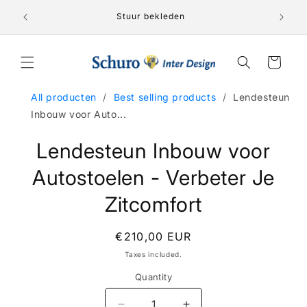
Skip to
Lederen 
nden!
Stuur bekleden
content
Cart
All producten
/
Best selling products
/
Lendesteun
Inbouw voor Auto...
Skip to
Lendesteun Inbouw voor
product
information
Autostoelen - Verbeter Je
Zitcomfort
Regular
€210,00 EUR
price
Taxes included.
Quantity