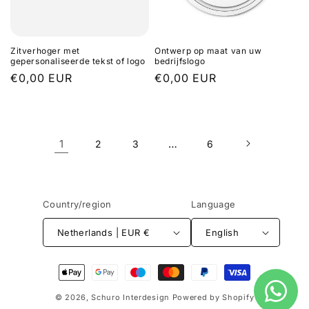
Zitverhoger met
Ontwerp op maat van uw
gepersonaliseerde tekst of logo
bedrijfslogo
Regular
€0,00 EUR
Regular
€0,00 EUR
price
price
1
…
2
3
6
Country/region
Language
Netherlands | EUR €
English
Payment
methods
© 2026,
Schuro Interdesign
Powered by Shopify