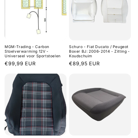
MGM-Trading - Carbon
Schuro - Fiat Ducato / Peugeot
Stoelverwarming 12V -
Boxer BJ: 2006-2014 - Zitting -
Universeel voor Sportstoelen
Koudschuim
Regular
€99,99 EUR
Regular
€89,95 EUR
price
price