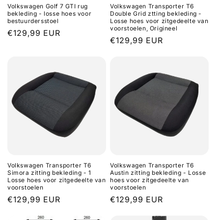
Volkswagen Golf 7 GTI rug
Volkswagen Transporter T6
bekleding - losse hoes voor
Double Grid ztting bekleding -
bestuurdersstoel
Losse hoes voor zitgedeelte van
voorstoelen, Origineel
Regular
€129,99 EUR
Regular
€129,99 EUR
price
price
Volkswagen Transporter T6
Volkswagen Transporter T6
Simora zitting bekleding - 1
Austin zitting bekleding - Losse
Losse hoes voor zitgedeelte van
hoes voor zitgedeelte van
voorstoelen
voorstoelen
Regular
€129,99 EUR
Regular
€129,99 EUR
price
price