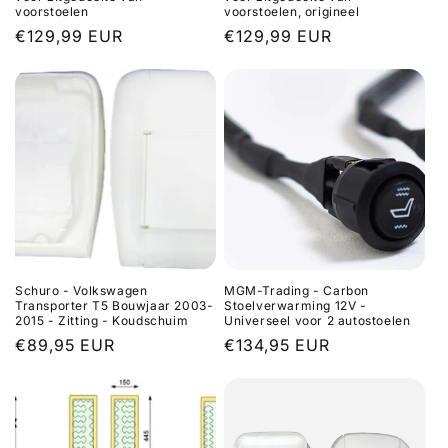
voorstoelen
voorstoelen, origineel
Regular
€129,99 EUR
Regular
€129,99 EUR
price
price
Schuro - Volkswagen
MGM-Trading - Carbon
Transporter T5 Bouwjaar 2003-
Stoelverwarming 12V -
2015 - Zitting - Koudschuim
Universeel voor 2 autostoelen
Regular
€89,95 EUR
Regular
€134,95 EUR
price
price