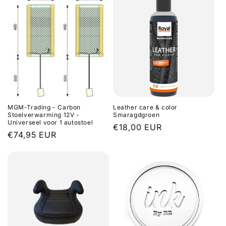
MGM-Trading - Carbon
Leather care & color
Stoelverwarming 12V -
Smaragdgroen
Universeel voor 1 autostoel
Regular
€18,00 EUR
Regular
€74,95 EUR
price
price