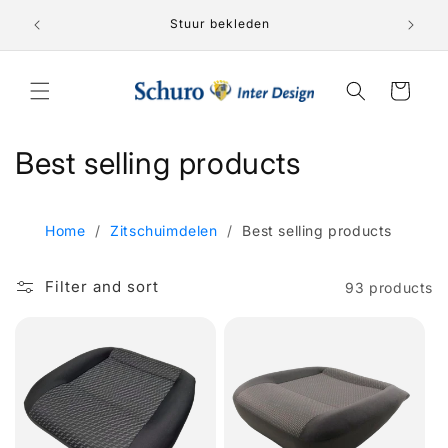
Skip to
Lederen 
nden!
Stuur bekleden
content
Cart
C
Best selling products
o
l
Home
/
Zitschuimdelen
/
Best selling products
l
Filter and sort
93 products
e
c
t
i