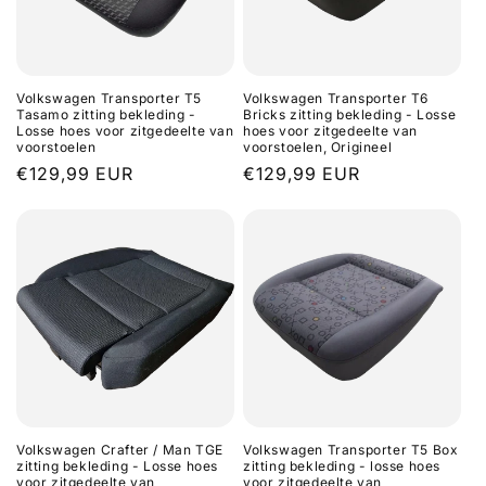
o
n
Volkswagen Transporter T5
Volkswagen Transporter T6
:
Tasamo zitting bekleding -
Bricks zitting bekleding - Losse
Losse hoes voor zitgedeelte van
hoes voor zitgedeelte van
voorstoelen
voorstoelen, Origineel
Regular
€129,99 EUR
Regular
€129,99 EUR
price
price
Volkswagen Crafter / Man TGE
Volkswagen Transporter T5 Box
zitting bekleding - Losse hoes
zitting bekleding - losse hoes
voor zitgedeelte van
voor zitgedeelte van