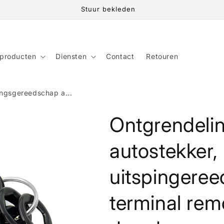
Stuur bekleden
 producten
Diensten
Contact
Retouren
ngsgereedschap a...
Ontgrendeli
autostekker,
uitspingeree
terminal remo