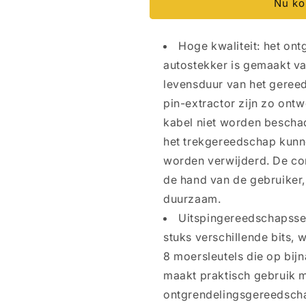
Nu k
11
11
stuks
stuks
terminal
terminal
Hoge kwaliteit: het on
removal
removal
Tool
Tool
autostekker is gemaakt v
kit,
kit,
levensduur van het gereed
draad
draad
pin-extractor zijn zo ont
connector
connector
pin
pin
kabel niet worden besch
extractor,
extractor,
het trekgereedschap kunn
steekverbinding
steekverbindi
worden verwijderd. De con
demontage,
demontage,
gereedschap
gereedschap
de hand van de gebruiker, 
pin
pin
duurzaam.
trekker,
trekker,
Uitspingereedschapsset
kabel
kabel
stekker
stekker
stuks verschillende bits, 
demontage
demontage
8 moersleutels die op bij
maakt praktisch gebruik m
ontgrendelingsgereedscha