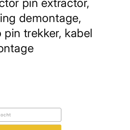
tor pin extractor,
ding demontage,
pin trekker, kabel
ontage
hap
gsgereedschap
kocht
schap,