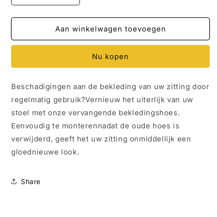
verlagen
verhogen
voor
voor
Mercedes
Mercedes
Aan winkelwagen toevoegen
Sprinter
Sprinter
-
-
Nu kopen
Hoofdsteun
Hoofdsteun
voor
voor
een
een
Beschadigingen aan de bekleding van uw zitting door
voorstoel
voorstoel
regelmatig gebruik?Vernieuw het uiterlijk van uw
-
-
Hoofdsteun-
Hoofdsteun-
stoel met onze vervangende bekledingshoes.
Stof
Stof
Eenvoudig te monterennadat de oude hoes is
-
-
verwijderd, geeft het uw zitting onmiddellijk een
Losse
Losse
hoes
hoes
gloednieuwe look.
voor
voor
1
1
hoofdsteun
hoofdsteun
Share
-
-
alleen
alleen
een
een