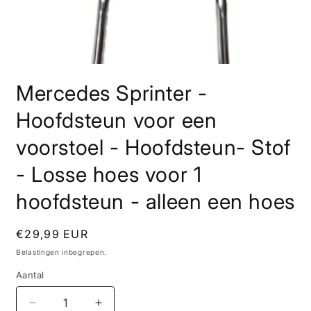
Media
1
Mercedes Sprinter -
openen
in
modaal
Hoofdsteun voor een
voorstoel - Hoofdsteun- Stof
- Losse hoes voor 1
hoofdsteun - alleen een hoes
Normale
€29,99 EUR
prijs
Belastingen inbegrepen.
Aantal
Aantal
Aantal