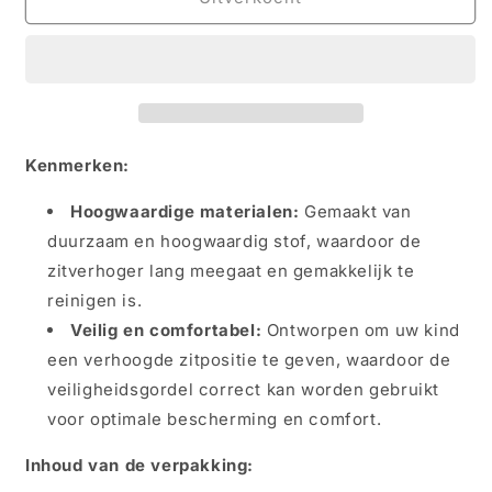
zitverhoger
zitverhoger
-
-
stof,
stof,
Mini
Mini
Mouse
Mouse
+
+
extra
extra
Kenmerken:
losse
losse
hoes
hoes
Hoogwaardige materialen:
Gemaakt van
-
-
duurzaam en hoogwaardig stof, waardoor de
stoelverhoger
stoelverhoger
zitverhoger lang meegaat en gemakkelijk te
reinigen is.
Veilig en comfortabel:
Ontworpen om uw kind
een verhoogde zitpositie te geven, waardoor de
veiligheidsgordel correct kan worden gebruikt
voor optimale bescherming en comfort.
Inhoud van de verpakking: